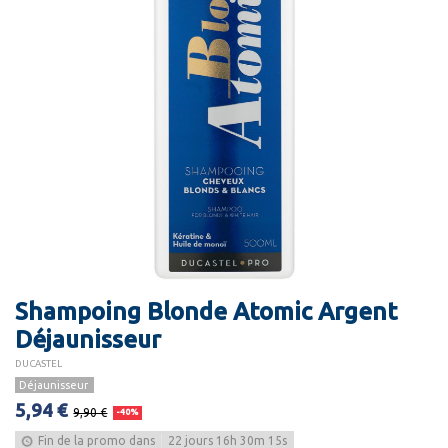
Shampoing Blonde Atomic Argent
Déjaunisseur
DUCASTEL
Déjaunisseur
5,94 €
9,90 €
-40%
Fin de la promo dans
22
jours
16
h
30
m
14
s