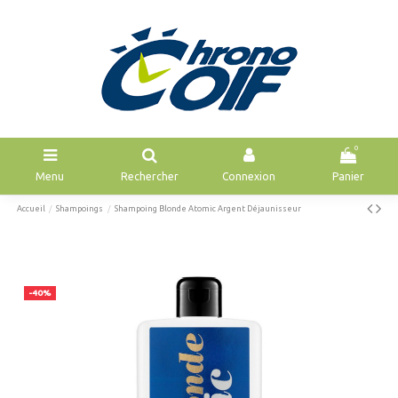
0
Menu
Rechercher
Connexion
Panier
Accueil
Shampoings
Shampoing Blonde Atomic Argent Déjaunisseur
-40%