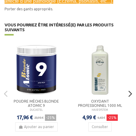
affecté d'une pathologie (Eczéma, psoriasis, etc...).
Porter des gants appropriés.
VOUS POURRIEZ ÊTRE INTÉRESSÉ(E) PAR LES PRODUITS
SUIVANTS
POUDRE MÈCHES BLONDE
OXYDANT
ATOMIC 9
PROFESSIONNEL 1000 ML
DUCASTEL
HAIR SYSTEM
17,96 €
4,99 €
-25%
-25%
23,95 €
6,65 €
Ajouter au panier
Consulter