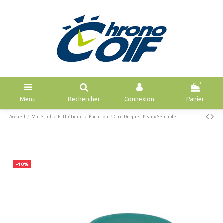
0
Menu
Rechercher
Connexion
Panier
Accueil
Matériel
Esthétique
Épilation
Cire Disques Peaux Sensibles
-10%