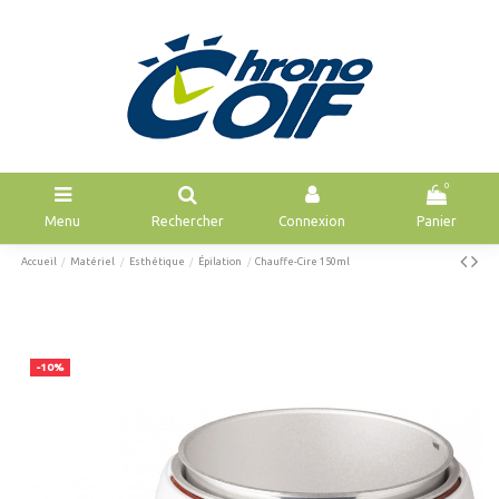
0
Menu
Rechercher
Connexion
Panier
Accueil
Matériel
Esthétique
Épilation
Chauffe-Cire 150ml
-10%