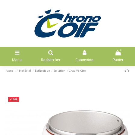
0
Menu
Rechercher
Connexion
Panier
Accueil
Matériel
Esthétique
Épilation
Chauffe-Cire
-10%