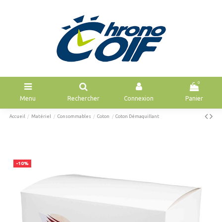
0
Menu
Rechercher
Connexion
Panier
Accueil
Matériel
Consommables
Coton
Coton Démaquillant
-10%