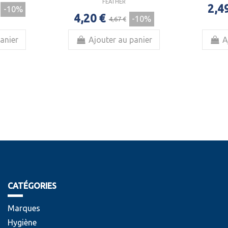
FEATHER
2,4
-10%
4,20 €
-10%
4,67 €
anier
Ajouter au panier
A
CATÉGORIES
Marques
Hygiène