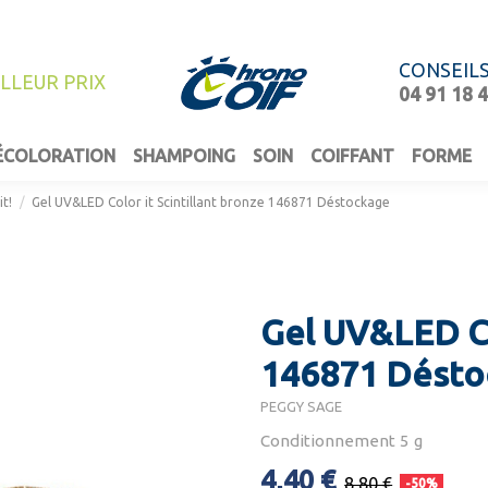
CONSEIL
ILLEUR PRIX
04 91 18 
ÉCOLORATION
SHAMPOING
SOIN
COIFFANT
FORME
it!
Gel UV&LED Color it Scintillant bronze 146871 Déstockage
Gel UV&LED Col
146871 Désto
PEGGY SAGE
Conditionnement 5 g
4,40 €
8,80 €
-50%