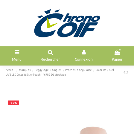
0
Menu
Rechercher
Connexion
Panier
Accueil
Marques
Peggy Sage
Ongles
Prothésie ongulaire
Color it!
Gel
UV&LED Color it Silky Peach 146782 Déstockage
-50%