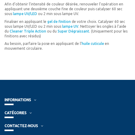
Afin d’obtenir l’intensité de couleur désirée, renouveler l’opération en
appliquant une deuxième couche fine de couleur puis catalyser 60 sec
sous
lampe UV/LED
ou 2 min sous lampe UV.
Finaliser en appliquant le
gel de finition
de votre choix. Catalyser 60 sec
sous lampe UV/LED ou 2 min sous
lampe UV
. Nettoyer les ongles à l’aide
du
Cleaner Triple Action
ou du
Super Dégraissant
. (Uniquement pour les
finitions avec résidus)
Au besoin, parfaire la pose en appliquant de l’
huile cuticule
en
mouvement circulaire.
INFORMATIONS
CATÉGORIES
CONTACTEZ-NOUS