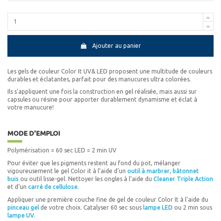
Ajouter au panier
Les gels de couleur Color It UV& LED proposent une multitude de couleurs
durables et éclatantes, parfait pour des manucures ultra colorées.
Ils s'appliquent une fois la construction en gel réalisée, mais aussi sur
capsules ou résine pour apporter durablement dynamisme et éclat à
votre manucure!
MODE D'EMPLOI
Polymérisation = 60 sec LED = 2 min UV
Pour éviter que les pigments restent au fond du pot, mélanger
vigoureusement le gel Color it à l’aide d’un
outil à marbrer
,
bâtonnet
buis
ou outil lisse-gel. Nettoyer les ongles à l’aide du
Cleaner Triple Action
et d’un
carré de cellulose
.
Appliquer une première couche fine de gel de couleur Color It à l’aide du
pinceau gel
de votre choix. Catalyser 60 sec sous
lampe LED
ou 2 min sous
lampe UV
.