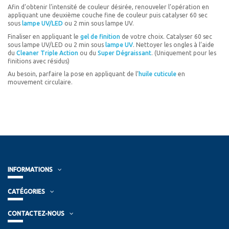
Afin d’obtenir l’intensité de couleur désirée, renouveler l’opération en
appliquant une deuxième couche fine de couleur puis catalyser 60 sec
sous
lampe UV/LED
ou 2 min sous lampe UV.
Finaliser en appliquant le
gel de finition
de votre choix. Catalyser 60 sec
sous lampe UV/LED ou 2 min sous
lampe UV
. Nettoyer les ongles à l’aide
du
Cleaner Triple Action
ou du
Super Dégraissant
. (Uniquement pour les
finitions avec résidus)
Au besoin, parfaire la pose en appliquant de l’
huile cuticule
en
mouvement circulaire.
INFORMATIONS
CATÉGORIES
CONTACTEZ-NOUS