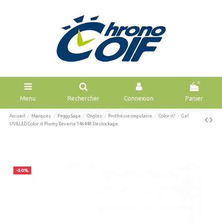
0
Menu
Rechercher
Connexion
Panier
Accueil
Marques
Peggy Sage
Ongles
Prothésie ongulaire
Color it!
Gel
UV&LED Color it Plumy Reverie 146448 Déstockage
-50%