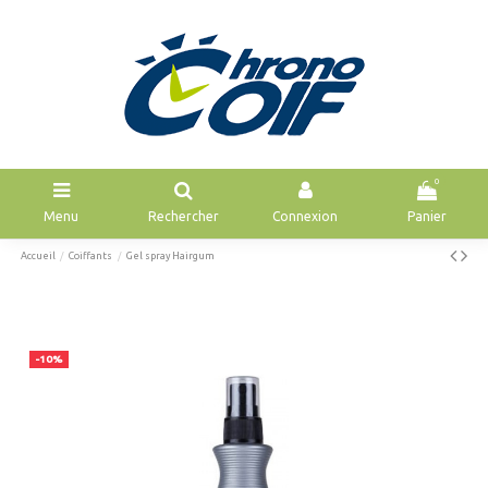
0
Menu
Rechercher
Connexion
Panier
Accueil
Coiffants
Gel spray Hairgum
-10%