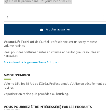
Fin de la promo dans
23
jours
22
h
50
m
28
s
Ajouter au panier
Volume Lift Tec Ni Art
de L'Oréal Professionnel est un spray-mousse
volume racines.
Idéal pour des coiffures hautes en volume et des longueurs souples et
naturelles.
Accès direct à la gamme Tecni Art → ici
MODE D'EMPLOI
Volume Lift Tec Ni Art de L'Oréal Professionnel, s'utilise en décollement de
racines.
Vaporisez en racine puis procédez au brushing.
VOUS POURRIEZ ÊTRE INTÉRESSÉ(E) PAR LES PRODUITS