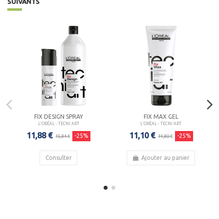
SUIVANTS
FIX DESIGN SPRAY
FIX MAX GEL
L'ORÉAL - TECNI ART
L'ORÉAL - TECNI ART
11,88 €
11,10 €
-25%
-25%
15,84 €
14,80 €
Consulter
Ajouter au panier