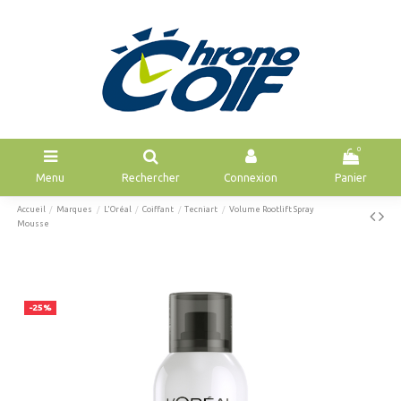
0
Menu
Rechercher
Connexion
Panier
Accueil
Marques
L'Oréal
Coiffant
Tecniart
Volume Rootlift Spray
Mousse
-25%