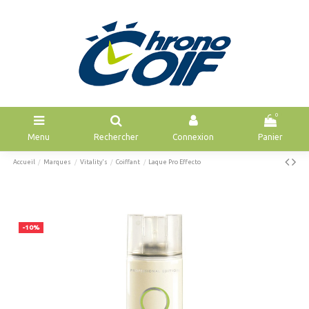
0
Menu
Rechercher
Connexion
Panier
Accueil
Marques
Vitality's
Coiffant
Laque Pro Effecto
-10%