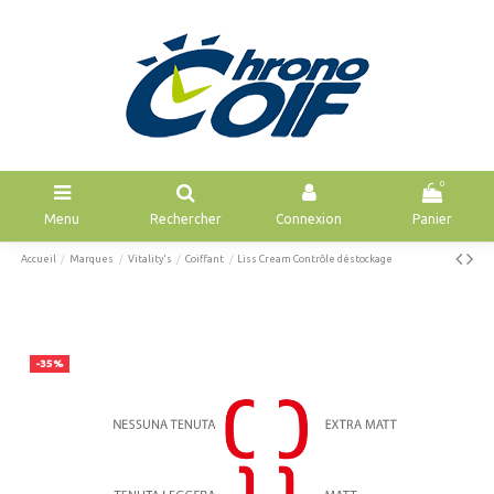
0
Menu
Rechercher
Connexion
Panier
Accueil
Marques
Vitality's
Coiffant
Liss Cream Contrôle déstockage
-35%