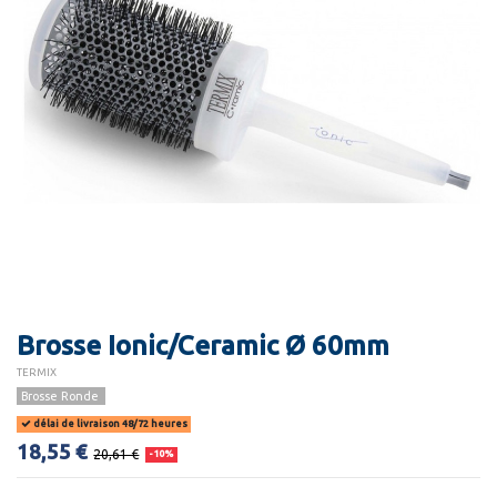
Brosse Ionic/Ceramic Ø 60mm
TERMIX
Brosse Ronde
délai de livraison 48/72 heures
18,55 €
20,61 €
-10%