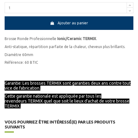
Ajouter au panier
Brosse Ronde Professionnelle
Ionic/Ceramic TERMIX
.
Anti-statique, répartition parfaite de la chaleur, cheveux plus brillants.
Diamètre 60mm
Référence: 60 BTIC
Garantie: Les brosses TERMIX sont garanties deux ans contre tout
vice de fabrication.
Cette garantie nationale est appliquée par tous les
revendeurs
TERMIX
quel que soit le lieux d'achat de votre brosse
TERMIX.
VOUS POURRIEZ ÊTRE INTÉRESSÉ(E) PAR LES PRODUITS
SUIVANTS