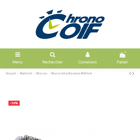
0
Menu
Rechercher
Connexion
Panier
Accueil
Matériel
Brosses
Brosse Ionic/Ceramic Ø 60mm
-10%