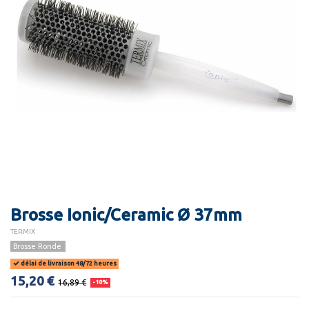
Brosse Ionic/Ceramic Ø 37mm
TERMIX
Brosse Ronde
délai de livraison 48/72 heures
15,20 €
16,89 €
-10%