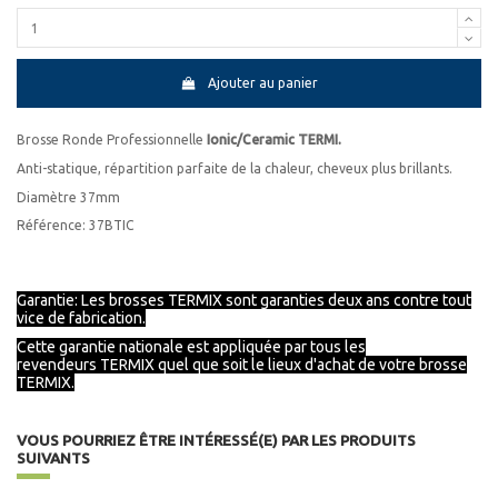
Ajouter au panier
Brosse Ronde Professionnelle
Ionic/Ceramic TERMI.
Anti-statique, répartition parfaite de la chaleur, cheveux plus brillants.
Diamètre 37mm
Référence: 37BTIC
Garantie: Les brosses TERMIX sont garanties deux ans contre tout
vice de fabrication.
Cette garantie nationale est appliquée par tous les
revendeurs
TERMIX
quel que soit le lieux d'achat de votre brosse
TERMIX.
VOUS POURRIEZ ÊTRE INTÉRESSÉ(E) PAR LES PRODUITS
SUIVANTS