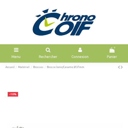
0
Menu
Rechercher
Connexion
Panier
Accueil
Matériel
Brosses
Brosse Ionic/Ceramic Ø 37mm
-10%