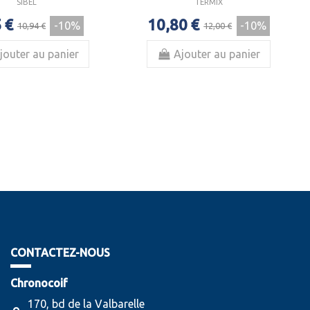
SIBEL
TERMIX
 €
10,80 €
-10%
-10%
10,94 €
12,00 €
jouter au panier
Ajouter au panier
CONTACTEZ-NOUS
Chronocoif
170, bd de la Valbarelle