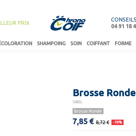
CONSEIL
ILLEUR PRIX
04 91 18 
ÉCOLORATION
SHAMPOING
SOIN
COIFFANT
FORME
Brosse Rond
SIBEL
Brosse Ronde
7,85 €
8,72 €
-10%