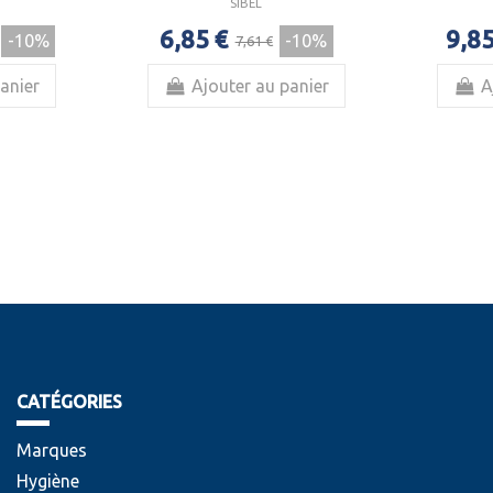
SIBEL
6,85 €
9,85
-10%
-10%
7,61 €
anier
Ajouter au panier
A
CATÉGORIES
Marques
Hygiène