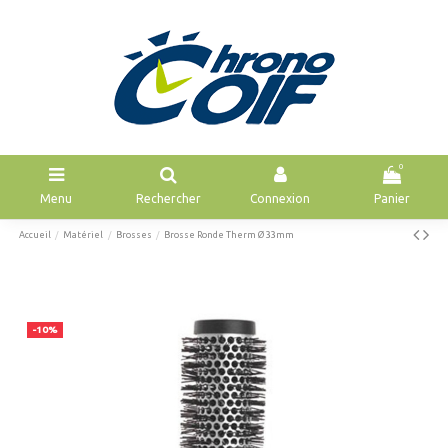
0
Menu
Rechercher
Connexion
Panier
Accueil
Matériel
Brosses
Brosse Ronde Therm Ø 33mm
-10%