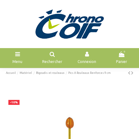
0
Menu
Rechercher
Connexion
Panier
Accueil
Matériel
Bigoudis et rouleaux
Pics A Rouleaux Renforces 9 cm
-10%