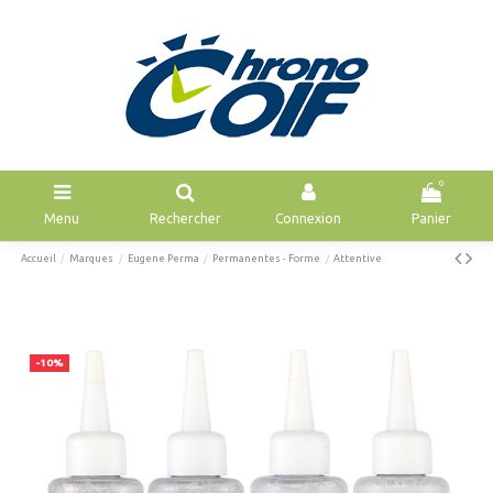
0
Menu
Rechercher
Connexion
Panier
Accueil
Marques
Eugene Perma
Permanentes - Forme
Attentive
-10%