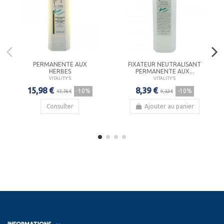
PERMANENTE AUX
FIXATEUR NEUTRALISANT
HERBES
PERMANENTE AUX...
VITALITY'S
VITALITY'S
15,98 €
8,39 €
-10%
-10%
17,76 €
9,32 €
Consulter
Ajouter au panier