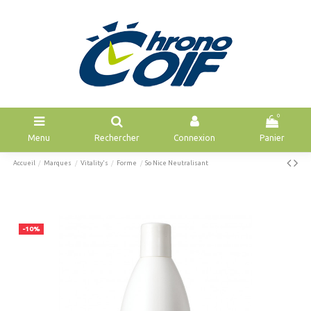
0
Menu
Rechercher
Connexion
Panier
Accueil
Marques
Vitality's
Forme
So Nice Neutralisant
-10%