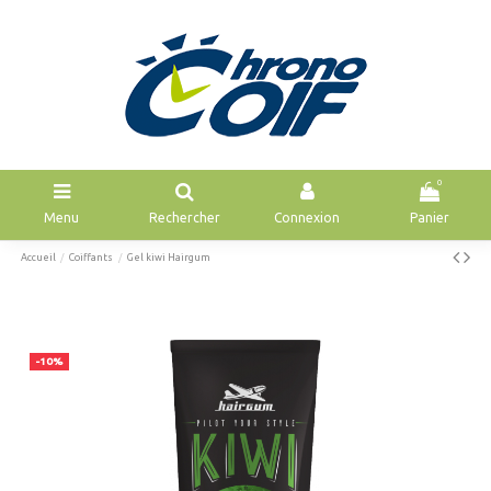
0
Menu
Rechercher
Connexion
Panier
Accueil
Coiffants
Gel kiwi Hairgum
-10%