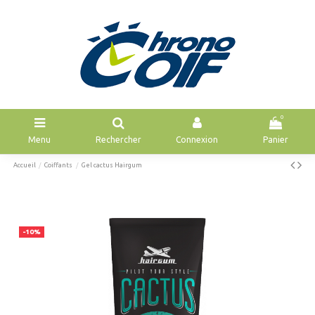
0
Menu
Rechercher
Connexion
Panier
Accueil
Coiffants
Gel cactus Hairgum
-10%