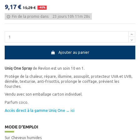
9,17 €
15,29 €
-40%
Fin de la promo dans
23
jours
10
h
11
m
28
s
Ajouter au panier
Uniq One Spray
de Revlon est un soin 10 en 1.
Protège de la chaleur, répare, illumine, assouplit, protecteur UVA et UVB,
démêle, texturise, anti-frisottis, prolonge le coiffage, prévient les
fourches.
Vendu avec son emballage carton individuel.
Parfum coco.
Accès direct à la gamme Uniq One → ici
MODE D'EMPLOI
Sur Cheveux humides