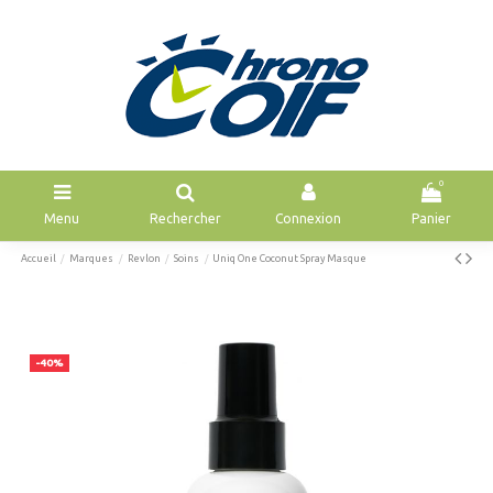
0
Menu
Rechercher
Connexion
Panier
Accueil
Marques
Revlon
Soins
Uniq One Coconut Spray Masque
-40%