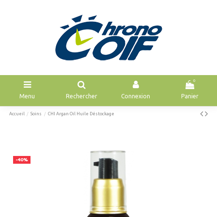
0
Menu
Rechercher
Connexion
Panier
Accueil
Soins
CHI Argan Oil Huile Déstockage
-40%