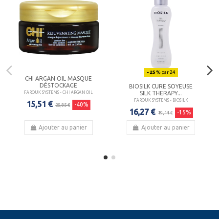
- 25
% par 24
CHI ARGAN OIL MASQUE
DÉSTOCKAGE
BIOSILK CURE SOYEUSE
SILK THERAPY...
FAROUK SYSTEMS - CHI ARGAN OIL
FAROUK SYSTEMS - BIOSILK
15,51 €
-40%
25,85 €
16,27 €
-15%
19,14 €
Ajouter au panier
Ajouter au panier