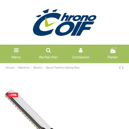
0
Menu
Rechercher
Connexion
Panier
Accueil
Matériel
Rasoirs
Rasoir Feather Styling Noir
-10%