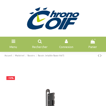
0
Menu
Rechercher
Connexion
Panier
Accueil
Matériel
Rasoirs
Rasoir Jetable Razor Aid'S
-10%