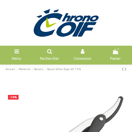
0
Menu
Rechercher
Connexion
Panier
Accueil
Matériel
Rasoirs
Rasoir Sifter Ergo réf. 1116
-10%