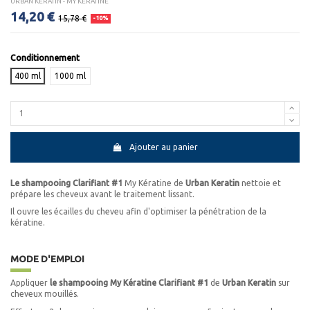
URBAN KERATIN - MY KÉRATINE
14,20 €
15,78 €
-10%
Conditionnement
400 ml
1000 ml
Ajouter au panier
Le shampooing Clarifiant #1
My Kératine de
Urban Keratin
nettoie et
prépare les cheveux avant le traitement lissant.
Il ouvre les écailles du cheveu afin d'optimiser la pénétration de la
kératine.
MODE D'EMPLOI
Appliquer
le shampooing My Kératine Clarifiant #1
de
Urban Keratin
sur
cheveux mouillés.