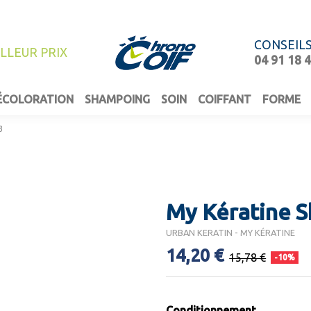
CONSEIL
ILLEUR PRIX
04 91 18 
ÉCOLORATION
SHAMPOING
SOIN
COIFFANT
FORME
3
My Kératine S
URBAN KERATIN - MY KÉRATINE
14,20 €
15,78 €
-10%
Conditionnement