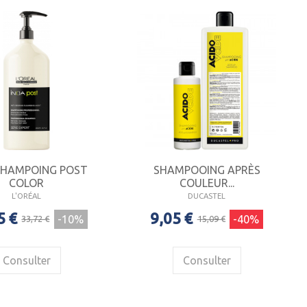
SHAMPOING POST
SHAMPOOING APRÈS
COLOR
COULEUR...
L'ORÉAL
DUCASTEL
5 €
9,05 €
-10%
-40%
33,72 €
15,09 €
Consulter
Consulter