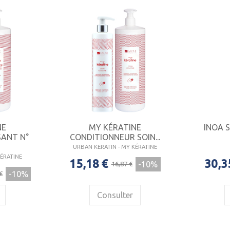
NE
MY KÉRATINE
INOA 
SANT N°
CONDITIONNEUR SOIN...
URBAN KERATIN - MY KÉRATINE
KÉRATINE
15,18 €
30,3
-10%
16,87 €
-10%
€
Consulter