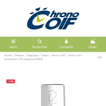
0
Menu
Rechercher
Connexion
Panier
Accueil
Marques
Peggy Sage
Ongles
Vernis 1-LAK
Vernis semi-
permanent 1-LAK sandy dune 182028
-10%