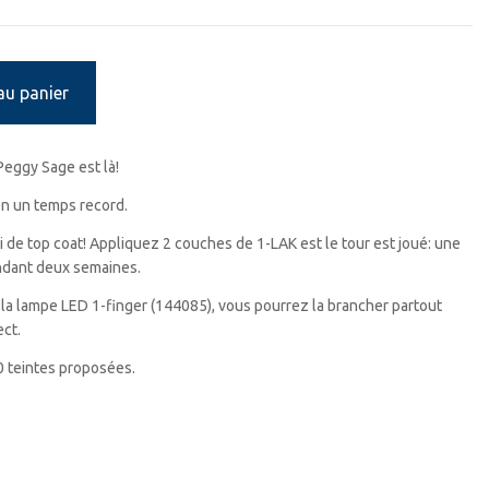
au panier
Peggy Sage est là!
n un temps record.
 de top coat! Appliquez 2 couches de 1-LAK est le tour est joué: une
endant deux semaines.
à la lampe LED 1-finger (144085), vous pourrez la brancher partout
ct.
30 teintes proposées.