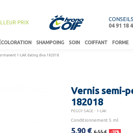
CONSEIL
ILLEUR PRIX
04 91 18 
ÉCOLORATION
SHAMPOING
SOIN
COIFFANT
FORME
permanent 1-LAK dating diva 182018
Vernis semi-p
182018
PEGGY SAGE - 1-LAK
Conditionnement 5 ml
5,90 €
6,55 €
-10%