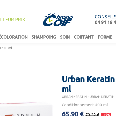
CONSEIL
ILLEUR PRIX
04 91 18 
ÉCOLORATION
SHAMPOING
SOIN
COIFFANT
FORME
 X 100 ml
Urban Keratin 
ml
URBAN KERATIN - URBAN KERATIN
Conditionnement 400 ml
65,90 €
73,22 €
-10%