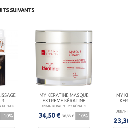
UITS SUIVANTS
LISSAGE
MY KÉRATINE MASQUE
MY K
3...
EXTREME KÉRATINE
KÉR
N KERATIN
URBAN KERATIN - MY KÉRATINE
URBAN K
34,50 €
-10%
-10%
38,33 €
23,3