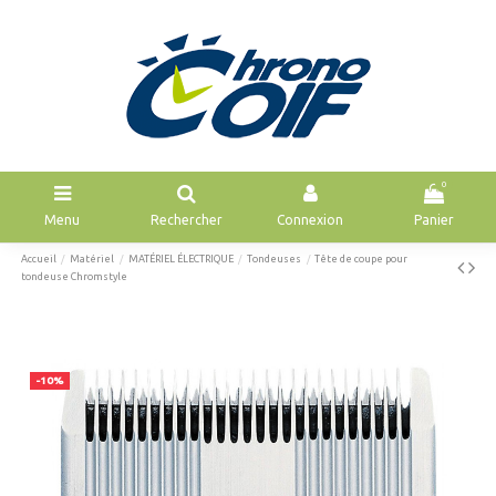
0
Menu
Rechercher
Connexion
Panier
Accueil
Matériel
MATÉRIEL ÉLECTRIQUE
Tondeuses
Tête de coupe pour
tondeuse Chromstyle
-10%