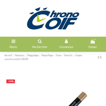
0
Menu
Rechercher
Connexion
Panier
Accueil
Marques
Peggy Sage
Maquillage
Yeux
Sourcils
Crayon
sourcils cendré 130218
-10%