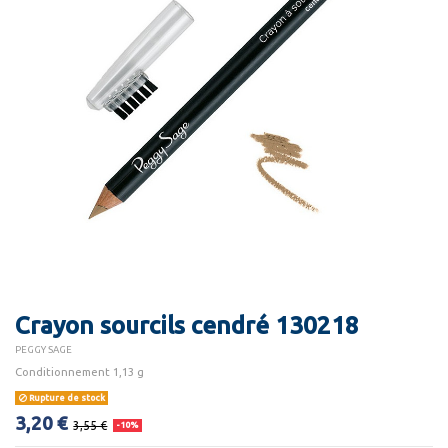
Crayon sourcils cendré 130218
PEGGY SAGE
Conditionnement 1,13 g
Rupture de stock
3,20 €
3,55 €
-10%