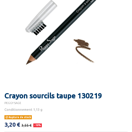
Crayon sourcils taupe 130219
PEGGY SAGE
Conditionnement 1,13 g
Rupture de stock
3,20 €
3,55 €
-10%