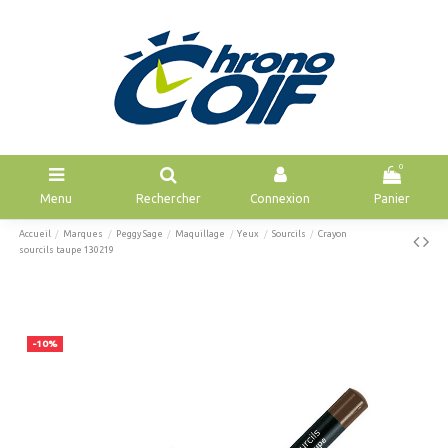
0
Menu
Rechercher
Connexion
Panier
Accueil
Marques
Peggy Sage
Maquillage
Yeux
Sourcils
Crayon
sourcils taupe 130219
-10%