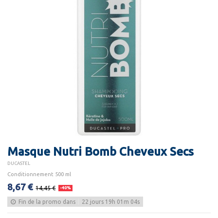
Masque Nutri Bomb Cheveux Secs
DUCASTEL
Conditionnement 500 ml
8,67 €
14,45 €
-40%
Fin de la promo dans
22
jours
19
h
01
m
04
s