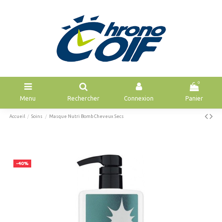
0
Menu
Rechercher
Connexion
Panier
Accueil
Soins
Masque Nutri Bomb Cheveux Secs
-40%