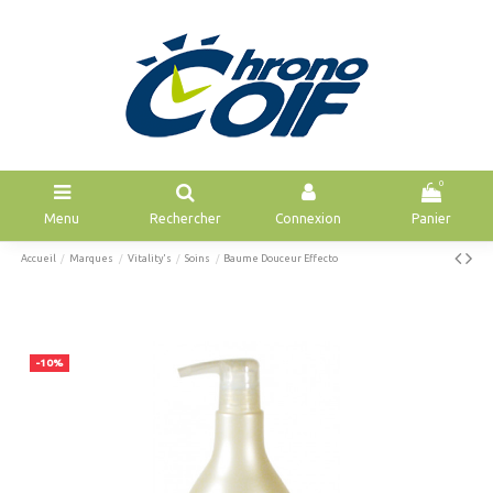
0
Menu
Rechercher
Connexion
Panier
Accueil
Marques
Vitality's
Soins
Baume Douceur Effecto
-10%