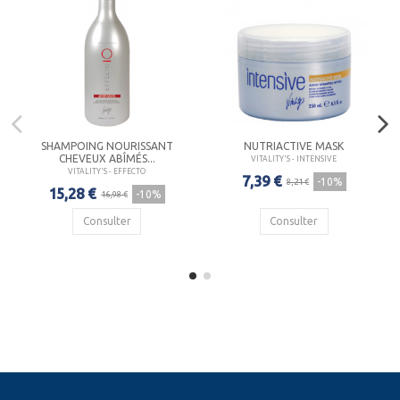
SHAMPOING NOURISSANT
NUTRIACTIVE MASK
CHEVEUX ABÎMÉS...
VITALITY'S - INTENSIVE
VITALITY'S - EFFECTO
7,39 €
-10%
8,21 €
15,28 €
-10%
16,98 €
Consulter
Consulter