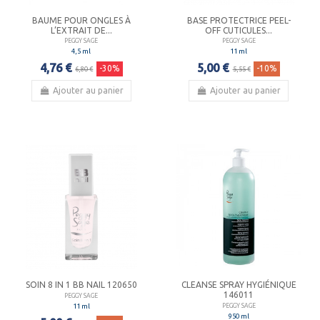
BAUME POUR ONGLES À
BASE PROTECTRICE PEEL-
L’EXTRAIT DE...
OFF CUTICULES...
PEGGY SAGE
PEGGY SAGE
4,5 ml
11 ml
4,76 €
5,00 €
-30%
-10%
6,80 €
5,55 €
Ajouter au panier
Ajouter au panier
SOIN 8 IN 1 BB NAIL 120650
CLEANSE SPRAY HYGIÉNIQUE
146011
PEGGY SAGE
11 ml
PEGGY SAGE
950 ml