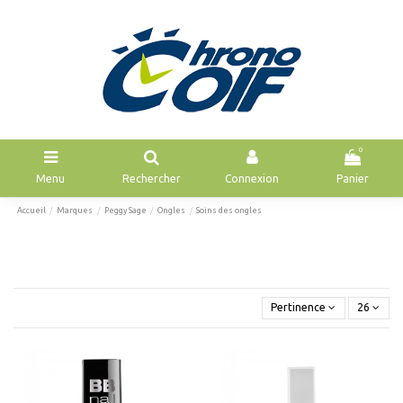
0
Menu
Rechercher
Connexion
Panier
Accueil
Marques
Peggy Sage
Ongles
Soins des ongles
Pertinence
26