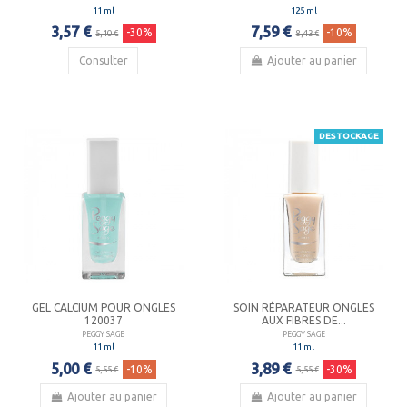
11 ml
125 ml
3,57 €
7,59 €
-30%
-10%
5,10 €
8,43 €
Consulter
Ajouter au panier
DESTOCKAGE
GEL CALCIUM POUR ONGLES
SOIN RÉPARATEUR ONGLES
120037
AUX FIBRES DE...
PEGGY SAGE
PEGGY SAGE
11 ml
11 ml
5,00 €
3,89 €
-10%
-30%
5,55 €
5,55 €
Ajouter au panier
Ajouter au panier