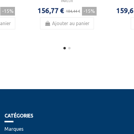
PARLUX
156,77 €
159,6
-15%
-15%
184,44 €
anier
Ajouter au panier
CATÉGORIES
Marques