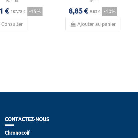
PARLUX
SIBEL
1 €
8,85 €
-15%
-10%
187,78 €
9,83 €
Consulter
Ajouter au panier
CONTACTEZ-NOUS
Chronocoif