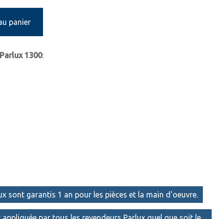
au panier
 Parlux 1300
:
ux sont garantis 1 an pour les pièces et la main d'oeuvre.
 appliquée par tous les revendeurs Parlux quel que soit le