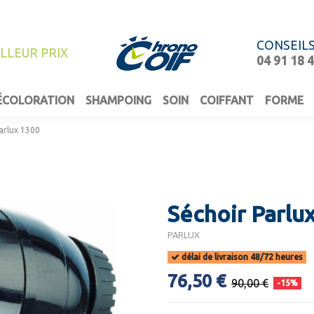
CONSEIL
ILLEUR PRIX
04 91 18 
ÉCOLORATION
SHAMPOING
SOIN
COIFFANT
FORME
arlux 1300
Séchoir Parlu
PARLUX
délai de livraison 48/72 heures
76,50 €
90,00 €
-15%