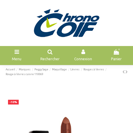
0
Menu
Rechercher
Connexion
Panier
Accueil
Marques
Peggy Sage
Maquillage
Lèvres
Rouges à lèvres
Rouge à lèvres cuivre 110069
-10%