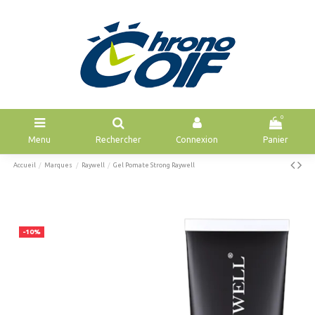
0
Menu
Rechercher
Connexion
Panier
Accueil
Marques
Raywell
Gel Pomate Strong Raywell
-10%