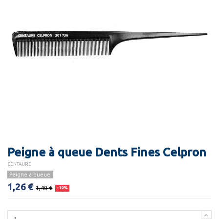
Peigne à queue Dents Fines Celpron
CENTAURE
Peigne à queue
1,26 €
1,40 €
-10%