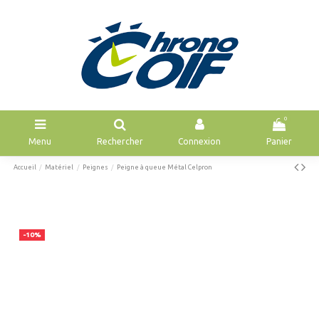
0
Menu
Rechercher
Connexion
Panier
Accueil
Matériel
Peignes
Peigne à queue Métal Celpron
-10%