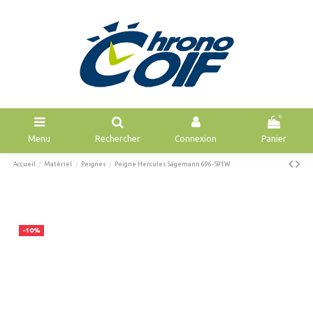
0
Menu
Rechercher
Connexion
Panier
Accueil
Matériel
Peignes
Peigne Hercules Sägemann 696-591W
-10%