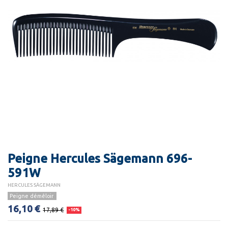
Peigne Hercules Sägemann 696-
591W
HERCULES SÄGEMANN
Peigne démêloir
16,10 €
17,89 €
-10%