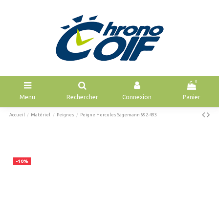
0
Menu
Rechercher
Connexion
Panier
Accueil
Matériel
Peignes
Peigne Hercules Sägemann 692-493
-10%