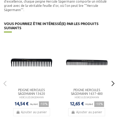
d'excellence, chaque peigne Hercule Sägermann comporte un intitulé
gravé avec de la véritable feuille d'or, où l'on peut lire ""Hercule
Sägermann"".
VOUS POURRIEZ ÊTRE INTÉRESSÉ(E) PAR LES PRODUITS
SUIVANTS
PEIGNE HERCULES
PEIGNE HERCULES
SÄGEMANN 13620
SÄGEMANN 1637-480
HERCULES SÄGEMANN
HERCULES SÄGEMANN
14,54 €
12,65 €
-10%
-10%
16,16 €
14,06 €
Ajouter au panier
Ajouter au panier