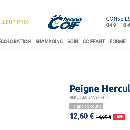
CONSEIL
ILLEUR PRIX
04 91 18 
ÉCOLORATION
SHAMPOING
SOIN
COIFFANT
FORME
Peigne Hercu
HERCULES SÄGEMANN
Peigne de coupe
12,60 €
14,00 €
-10%