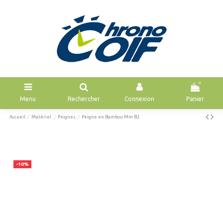
0
Menu
Rechercher
Connexion
Panier
Accueil
Matériel
Peignes
Peigne en Bambou Mm B2
-10%