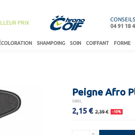
CONSEIL
ILLEUR PRIX
04 91 18 
ÉCOLORATION
SHAMPOING
SOIN
COIFFANT
FORME
Peigne Afro P
SIBEL
2,15 €
2,39 €
-10%