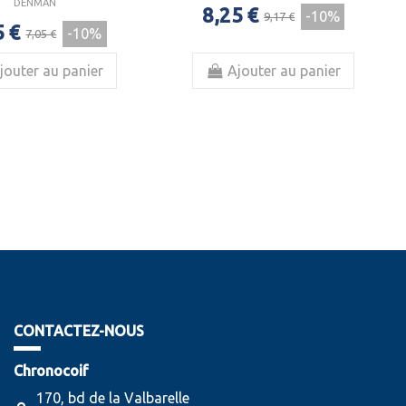
DENMAN
8,25 €
-10%
9,17 €
5 €
-10%
7,05 €
jouter au panier
Ajouter au panier
CONTACTEZ-NOUS
Chronocoif
170, bd de la Valbarelle