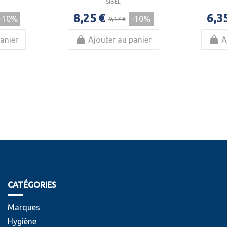
SIBEL
8,25 €
6,3
-10%
-10%
9,17 €
anier
Ajouter au panier
A
CATÉGORIES
Marques
Hygiène