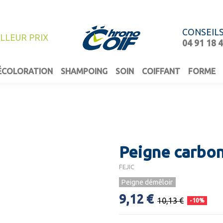
CONSEIL
ILLEUR PRIX
04 91 18 
ÉCOLORATION
SHAMPOING
SOIN
COIFFANT
FORME
Peigne carbon
FEJIC
Peigne démêloir
9,12 €
10,13 €
-10%