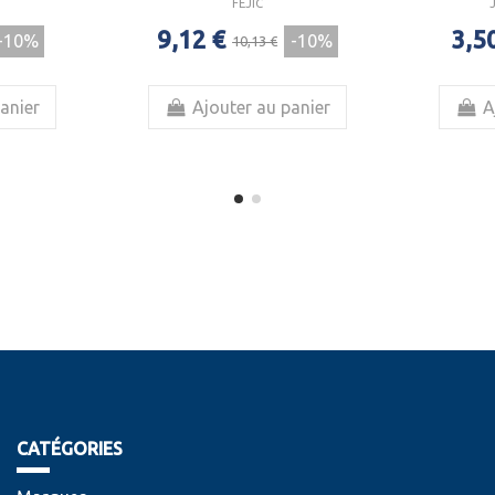
FEJIC
9,12 €
3,5
-10%
-10%
10,13 €
anier
Ajouter au panier
A
CATÉGORIES